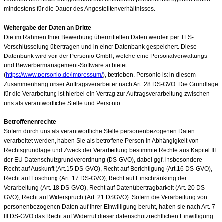
mindestens für die Dauer des Angestelltenverhältnisses.
Weitergabe der Daten an Dritte
Die im Rahmen Ihrer Bewerbung übermittelten Daten werden per TLS-
Verschlüsselung übertragen und in einer Datenbank gespeichert. Diese
Datenbank wird von der Personio GmbH, welche eine Personalverwaltungs-
und Bewerbermanagement-Software anbietet
(
https://www.personio.de/impressum/
), betrieben. Personio ist in diesem
Zusammenhang unser Auftragsverarbeiter nach Art. 28 DS-GVO. Die Grundlage
für die Verarbeitung ist hierbei ein Vertrag zur Auftragsverarbeitung zwischen
uns als verantwortliche Stelle und Personio.
Betroffenenrechte
Sofern durch uns als verantwortliche Stelle personenbezogenen Daten
verarbeitet werden, haben Sie als betroffene Person in Abhängigkeit von
Rechtsgrundlage und Zweck der Verarbeitung bestimmte Rechte aus Kapitel III
der EU Datenschutzgrundverordnung (DS-GVO), dabei ggf. insbesondere
Recht auf Auskunft (Art.15 DS-GVO), Recht auf Berichtigung (Art.16 DS-GVO),
Recht auf Löschung (Art. 17 DS-GVO), Recht auf Einschränkung der
Verarbeitung (Art. 18 DS-GVO), Recht auf Datenübertragbarkeit (Art. 20 DS-
GVO), Recht auf Widerspruch (Art. 21 DSGVO). Sofern die Verarbeitung von
personenbezogenen Daten auf Ihrer Einwilligung beruht, haben sie nach Art. 7
III DS-GVO das Recht auf Widerruf dieser datenschutzrechtlichen Einwilligung.